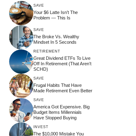
SAVE
Your $6 Latte Isn’t The
Problem — This Is
SAVE
The Broke Vs. Wealthy
Mindset In 5 Seconds
RETIREMENT
Great Dividend ETFs To Live
Off In Retirement (That Aren’t
SCHD)
SAVE
Frugal Habits That Have
Made Retirement Even Better
SAVE
America Got Expensive. Big
Budget Items Millennials
Have Stopped Buying
INVEST
The $10,000 Mistake You